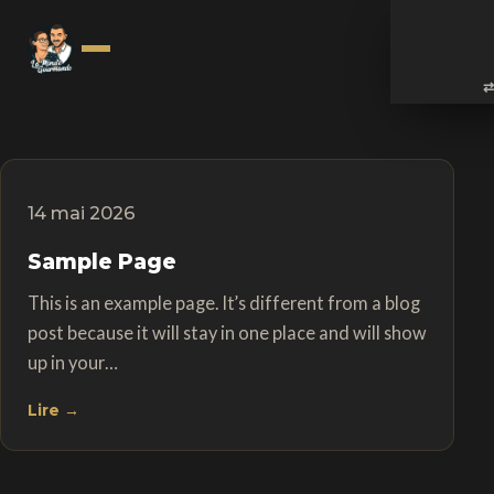
⇄
14 mai 2026
Sample Page
This is an example page. It’s different from a blog
post because it will stay in one place and will show
up in your…
Lire →